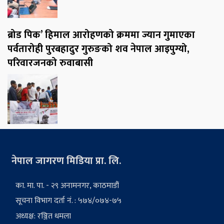
ब्रोड पिक’ हिमाल आरोहणको क्रममा ज्यान गुमाएका
पर्वतारोही पुरबहादुर गुरुङको शव नेपाल आइपुग्यो,
परिवारजनको रुवाबासी
नेपाल जागरण मिडिया प्रा. लि.
का. मा. पा. - २९ अनामनगर, काठमाडौं
सूचना विभाग दर्ता नं. : ५७४/०७४-७५
अध्यक्ष: रञ्जित धमला