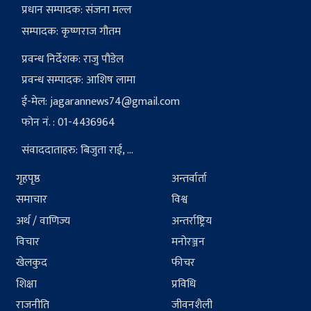
प्रधान सम्पादक: संजना मल्ल
सम्पादक: कृष्णराज गौतम
प्रवन्ध निर्देशक: राजु पौडेल
प्रवन्ध सम्पादक: आशिष लामा
ई-मेल:
jagarannews74@gmail.com
फोन नं. : 01-4436964
संवाददाताहरु: बिजुता राई, ...
गृहपृष्ठ
अन्तर्वार्ता
समाचार
विश्व
अर्थ / वाणिज्य
अन्तर्राष्ट्रिय
विचार
मनोरञ्जन
खेलकुद
फीचर
शिक्षा
प्रविधि
राजनीति
जीवनशैली