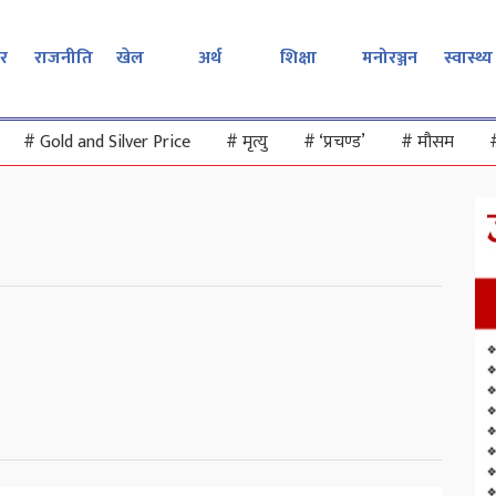
र
राजनीति
खेल
अर्थ
शिक्षा
मनोरञ्जन
स्वास्थ्य
#
Gold and Silver Price
#
मृत्यु
#
‘प्रचण्ड’
#
मौसम