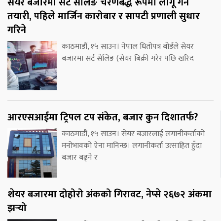
सेयर बजारमा सर्ट सेलिङ चरणबद्ध रूपमा लागू गर्ने
तयारी, पहिले मार्जिन कारोबार र सापटी प्रणाली सुधार
गरिने
काठमाडौं, १५ साउन। नेपाल धितोपत्र बोर्डले सेयर
बजारमा सर्ट सेलिङ (सेयर बिक्री गरेर पछि खरिद
आरएसआईमा ट्रिपल टप संकेत, बजार कुन दिशातर्फ?
काठमाडौं, १५ साउन। सेयर बजारलाई लगानीकर्ताको
मनोभावको ऐना मानिन्छ। लगानीकर्ता उत्साहित हुँदा
बजार बढ्ने र
शेयर बजारमा दोहोरो अंकको गिरावट, नेप्से २६७२ अंकमा
झर्‍यो