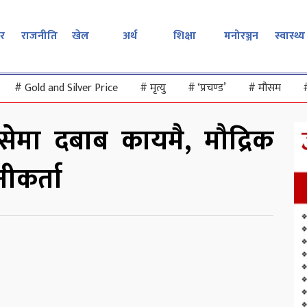
र
राजनीति
खेल
अर्थ
शिक्षा
मनोरञ्जन
स्वास्थ्य
#
Gold and Silver Price
#
मृत्यु
#
‘प्रचण्ड’
#
मौसम
्सेमा दबाब कायमै, मौद्रिक
ीकर्ता