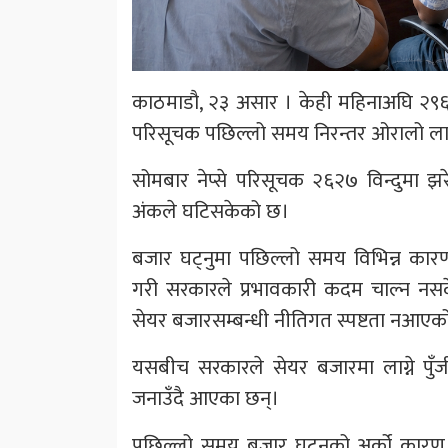
काठमाडौ, २३ असार । केही महिनाअघि २९६० व
परिसूचक पछिल्लो समय निरन्तर ओरालो ल
सोमबार नेप्से परिसूचक २६२७ विन्दुमा झर
अंकले घटिसकेको छ।
बजार घट्नुमा पछिल्लो समय विभिन्न कारण
गरी सरकारले प्रभावकारी कदम चाल्न नसक
सेयर बजारसम्बन्धी नीतिगत स्पष्टता नआए
यसबीच सरकारले सेयर बजारमा लाग्ने पुँज
जनाउँदै आएका छन्।
पछिल्लो समय बजार घट्नुको अर्को कारण 