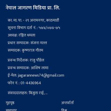
नेपाल जागरण मिडिया प्रा. लि.
का. मा. पा. - २९ अनामनगर, काठमाडौं
सूचना विभाग दर्ता नं. : ५७४/०७४-७५
अध्यक्ष: रञ्जित धमला
प्रधान सम्पादक: संजना मल्ल
सम्पादक: कृष्णराज गौतम
प्रवन्ध निर्देशक: राजु पौडेल
प्रवन्ध सम्पादक: आशिष लामा
ई-मेल:
jagarannews74@gmail.com
फोन नं. : 01-4436964
संवाददाताहरु: बिजुता राई, ...
गृहपृष्ठ
अन्तर्वार्ता
समाचार
विश्व