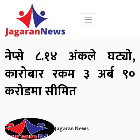
नेप्से ८.१४ अंकले घट्यो,
कारोबार रकम ३ अर्ब ९०
करोडमा सीमित
Jagaran News