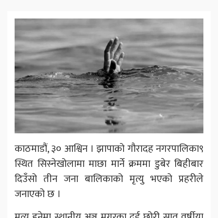
काठमाडौं, ३० आश्विन । झापाको गौरादह नगरपालिका९
स्थित सिस्नेखोलामा माछा मार्ने क्रममा डुबेर बिहीबार
दिउँसो तीन जना बालिकाको मृत्यु भएको प्रहरीले
जनाएको छ ।
मृत्यु हुनेमा स्थानीय अञ्जु मगरका दुई छोरी सात वर्षीया