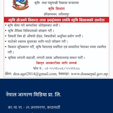
नेपाल जागरण मिडिया प्रा. लि.
का. मा. पा. - २९ अनामनगर, काठमाडौं