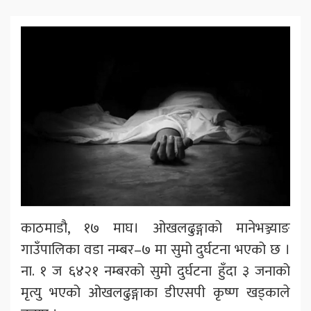
काठमाडौ, १७ माघ। ओखलढुङ्गाको मानेभञ्ज्याङ
गाउँपालिका वडा नम्बर–७ मा सुमो दुर्घटना भएको छ ।
ना. १ ज ६४२१ नम्बरको सुमो दुर्घटना हुँदा ३ जनाको
मृत्यु भएको ओखलढुङ्गाका डीएसपी कृष्ण खड्काले