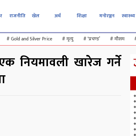
र
राजनीति
खेल
अर्थ
शिक्षा
मनोरञ्जन
स्वास्थ्य
#
Gold and Silver Price
#
मृत्यु
#
‘प्रचण्ड’
#
मौसम
क नियमावली खारेज गर्ने
मा