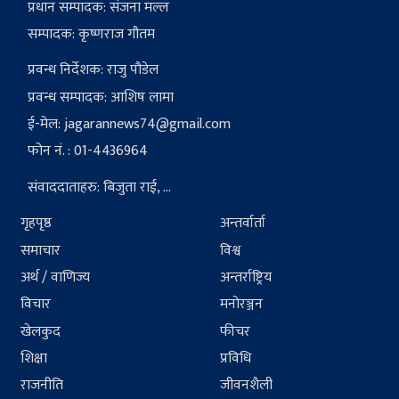
प्रधान सम्पादक: संजना मल्ल
सम्पादक: कृष्णराज गौतम
प्रवन्ध निर्देशक: राजु पौडेल
प्रवन्ध सम्पादक: आशिष लामा
ई-मेल:
jagarannews74@gmail.com
फोन नं. : 01-4436964
संवाददाताहरु: बिजुता राई, ...
गृहपृष्ठ
अन्तर्वार्ता
समाचार
विश्व
अर्थ / वाणिज्य
अन्तर्राष्ट्रिय
विचार
मनोरञ्जन
खेलकुद
फीचर
शिक्षा
प्रविधि
राजनीति
जीवनशैली