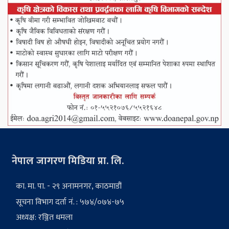
नेपाल जागरण मिडिया प्रा. लि.
का. मा. पा. - २९ अनामनगर, काठमाडौं
सूचना विभाग दर्ता नं. : ५७४/०७४-७५
अध्यक्ष: रञ्जित धमला