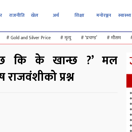
र
राजनीति
खेल
अर्थ
शिक्षा
मनोरञ्जन
स्वास्थ्य
#
Gold and Silver Price
#
मृत्यु
#
‘प्रचण्ड’
#
मौसम
्छ कि के खान्छ ?’ मल
 राजवंशीको प्रश्न