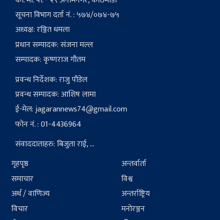
का. मा. पा. - २९ अनामनगर, काठमाडौं
सूचना विभाग दर्ता नं. : ५७४/०७४-७५
अध्यक्ष: रञ्जित धमला
प्रधान सम्पादक: संजना मल्ल
सम्पादक: कृष्णराज गौतम
प्रवन्ध निर्देशक: राजु पौडेल
प्रवन्ध सम्पादक: आशिष लामा
ई-मेल:
jagarannews74@gmail.com
फोन नं. : 01-4436964
संवाददाताहरु: बिजुता राई, ...
गृहपृष्ठ
अन्तर्वार्ता
समाचार
विश्व
अर्थ / वाणिज्य
अन्तर्राष्ट्रिय
विचार
मनोरञ्जन