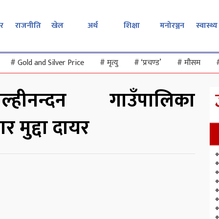
र
राजनीति
खेल
अर्थ
शिक्षा
मनोरञ्जन
स्वास्थ्य
#
Gold and Silver Price
#
मृत्यु
#
‘प्रचण्ड’
#
मौसम
्हीनन्दन गाउँपालिका
चार मुद्दा दायर