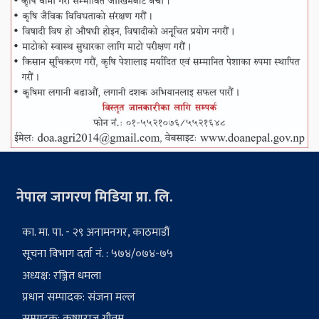
नेपाल जागरण मिडिया प्रा. लि.
का. मा. पा. - २९ अनामनगर, काठमाडौं
सूचना विभाग दर्ता नं. : ५७४/०७४-७५
अध्यक्ष: रञ्जित धमला
प्रधान सम्पादक: संजना मल्ल
सम्पादक: कृष्णराज गौतम