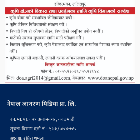
नेपाल जागरण मिडिया प्रा. लि.
का. मा. पा. - २९ अनामनगर, काठमाडौं
सूचना विभाग दर्ता नं. : ५७४/०७४-७५
अध्यक्ष: रञ्जित धमला