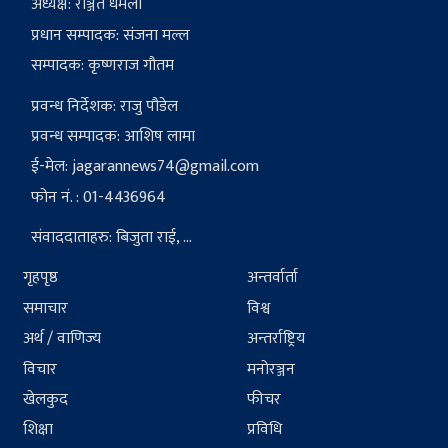
अध्यक्ष: रञ्जित धमला
प्रधान सम्पादक: संजना मल्ल
सम्पादक: कृष्णराज गौतम
प्रवन्ध निर्देशक: राजु पौडेल
प्रवन्ध सम्पादक: आशिष लामा
ई-मेल:
jagarannews74@gmail.com
फोन नं. : 01-4436964
संवाददाताहरु: बिजुता राई, ...
गृहपृष्ठ
अन्तर्वार्ता
समाचार
विश्व
अर्थ / वाणिज्य
अन्तर्राष्ट्रिय
विचार
मनोरञ्जन
खेलकुद
फीचर
शिक्षा
प्रविधि