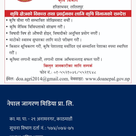
नेपाल जागरण मिडिया प्रा. लि.
का. मा. पा. - २९ अनामनगर, काठमाडौं
सूचना विभाग दर्ता नं. : ५७४/०७४-७५