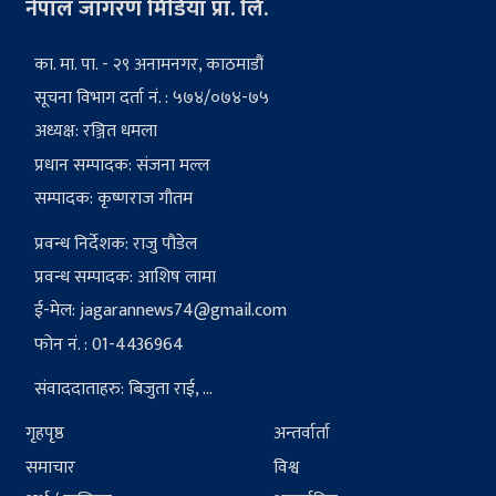
नेपाल जागरण मिडिया प्रा. लि.
का. मा. पा. - २९ अनामनगर, काठमाडौं
सूचना विभाग दर्ता नं. : ५७४/०७४-७५
अध्यक्ष: रञ्जित धमला
प्रधान सम्पादक: संजना मल्ल
सम्पादक: कृष्णराज गौतम
प्रवन्ध निर्देशक: राजु पौडेल
प्रवन्ध सम्पादक: आशिष लामा
ई-मेल:
jagarannews74@gmail.com
फोन नं. : 01-4436964
संवाददाताहरु: बिजुता राई, ...
गृहपृष्ठ
अन्तर्वार्ता
समाचार
विश्व