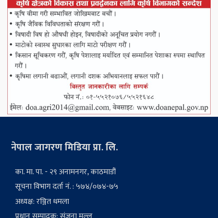
नेपाल जागरण मिडिया प्रा. लि.
का. मा. पा. - २९ अनामनगर, काठमाडौं
सूचना विभाग दर्ता नं. : ५७४/०७४-७५
अध्यक्ष: रञ्जित धमला
प्रधान सम्पादक: संजना मल्ल