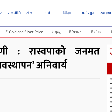
र
राजनीति
खेल
अर्थ
शिक्षा
मनोरञ्जन
स्वास्थ्य
#
Gold and Silver Price
#
मृत्यु
#
‘प्रचण्ड’
#
मौसम
पणी : रास्वपाको जनमत
वस्थापन’ अनिवार्य