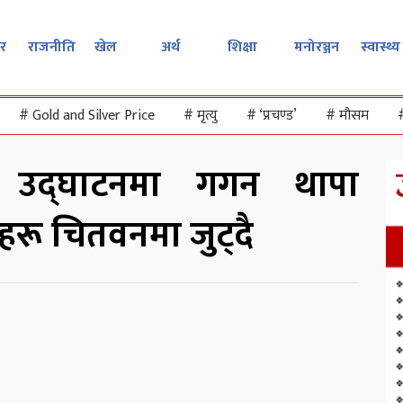
र
राजनीति
खेल
अर्थ
शिक्षा
मनोरञ्जन
स्वास्थ्य
#
Gold and Silver Price
#
मृत्यु
#
‘प्रचण्ड’
#
मौसम
न उद्घाटनमा गगन थापा
ाहरू चितवनमा जुट्दै