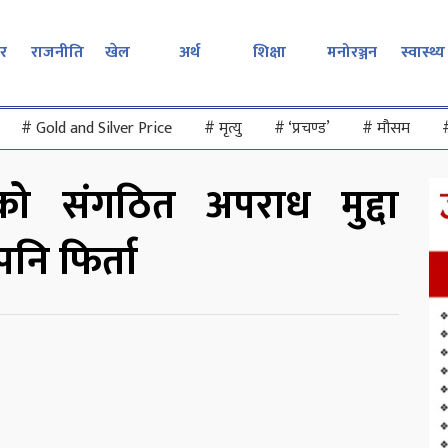
र
राजनीति
खेल
अर्थ
शिक्षा
मनोरञ्जन
स्वास्थ्य
#
Gold and Silver Price
#
मृत्यु
#
‘प्रचण्ड’
#
मौसम
धको संगठित अपराध मुद्दा
नि फिर्ता