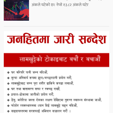
अंकले घटेको छ। नेप्से १३.८२ अंकले घटेर