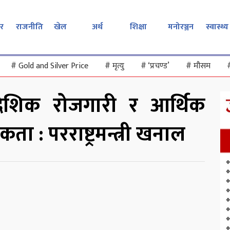
र
राजनीति
खेल
अर्थ
शिक्षा
मनोरञ्जन
स्वास्थ्य
#
Gold and Silver Price
#
मृत्यु
#
‘प्रचण्ड’
#
मौसम
ैदेशिक रोजगारी र आर्थिक
ता : परराष्ट्रमन्त्री खनाल