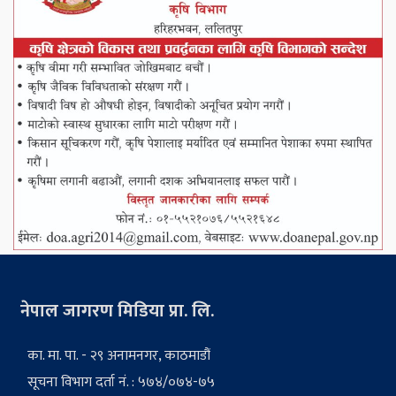
नेपाल जागरण मिडिया प्रा. लि.
का. मा. पा. - २९ अनामनगर, काठमाडौं
सूचना विभाग दर्ता नं. : ५७४/०७४-७५