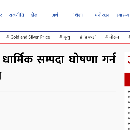
र
राजनीति
खेल
अर्थ
शिक्षा
मनोरञ्जन
स्वास्थ्य
#
Gold and Silver Price
#
मृत्यु
#
‘प्रचण्ड’
#
मौसम
य धार्मिक सम्पदा घोषणा गर्न
ग