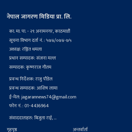
नेपाल जागरण मिडिया प्रा. लि.
का. मा. पा. - २९ अनामनगर, काठमाडौं
सूचना विभाग दर्ता नं. : ५७४/०७४-७५
अध्यक्ष: रञ्जित धमला
प्रधान सम्पादक: संजना मल्ल
सम्पादक: कृष्णराज गौतम
प्रवन्ध निर्देशक: राजु पौडेल
प्रवन्ध सम्पादक: आशिष लामा
ई-मेल:
jagarannews74@gmail.com
फोन नं. : 01-4436964
संवाददाताहरु: बिजुता राई, ...
गृहपृष्ठ
अन्तर्वार्ता