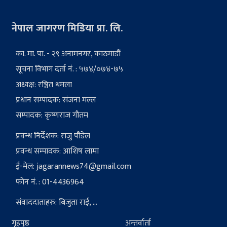
नेपाल जागरण मिडिया प्रा. लि.
का. मा. पा. - २९ अनामनगर, काठमाडौं
सूचना विभाग दर्ता नं. : ५७४/०७४-७५
अध्यक्ष: रञ्जित धमला
प्रधान सम्पादक: संजना मल्ल
सम्पादक: कृष्णराज गौतम
प्रवन्ध निर्देशक: राजु पौडेल
प्रवन्ध सम्पादक: आशिष लामा
ई-मेल:
jagarannews74@gmail.com
फोन नं. : 01-4436964
संवाददाताहरु: बिजुता राई, ...
गृहपृष्ठ
अन्तर्वार्ता