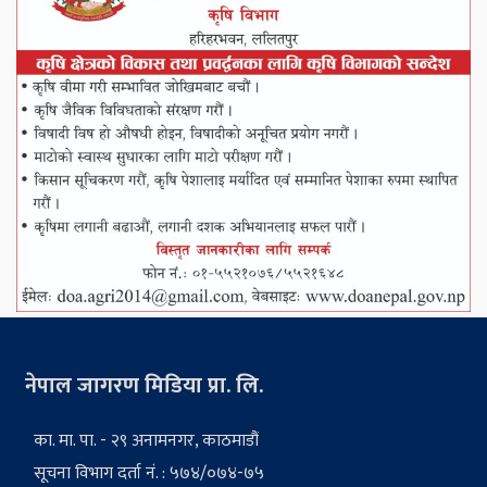
नेपाल जागरण मिडिया प्रा. लि.
का. मा. पा. - २९ अनामनगर, काठमाडौं
सूचना विभाग दर्ता नं. : ५७४/०७४-७५