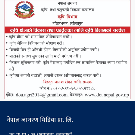
नेपाल जागरण मिडिया प्रा. लि.
का. मा. पा. - २९ अनामनगर, काठमाडौं