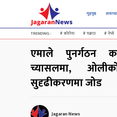
गृहपृष्ठ
समाचा
TRENDING :
#
कोरोना
#
पक्राउ
#
नेप्से
एमाले पुनर्गठन 
च्यासलमा, ओलीक
सुदृढीकरणमा जोड
Jagaran News