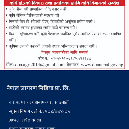
नेपाल जागरण मिडिया प्रा. लि.
का. मा. पा. - २९ अनामनगर, काठमाडौं
सूचना विभाग दर्ता नं. : ५७४/०७४-७५
अध्यक्ष: रञ्जित धमला