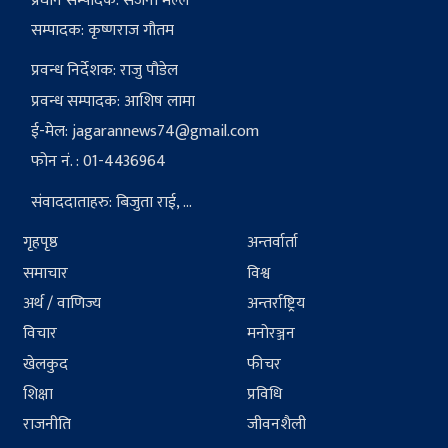
प्रधान सम्पादक: संजना मल्ल
सम्पादक: कृष्णराज गौतम
प्रवन्ध निर्देशक: राजु पौडेल
प्रवन्ध सम्पादक: आशिष लामा
ई-मेल:
jagarannews74@gmail.com
फोन नं. : 01-4436964
संवाददाताहरु: बिजुता राई, ...
गृहपृष्ठ
अन्तर्वार्ता
समाचार
विश्व
अर्थ / वाणिज्य
अन्तर्राष्ट्रिय
विचार
मनोरञ्जन
खेलकुद
फीचर
शिक्षा
प्रविधि
राजनीति
जीवनशैली