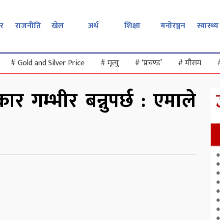
र
राजनीति
खेल
अर्थ
शिक्षा
मनोरञ्जन
स्वास्थ्य
#
Gold and Silver Price
#
मृत्यु
#
‘प्रचण्ड’
#
मौसम
र गम्भीर बन्नुपर्छ : एमाले