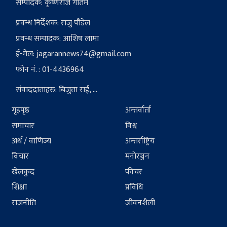
सम्पादक: कृष्णराज गौतम
प्रवन्ध निर्देशक: राजु पौडेल
प्रवन्ध सम्पादक: आशिष लामा
ई-मेल:
jagarannews74@gmail.com
फोन नं. : 01-4436964
संवाददाताहरु: बिजुता राई, ...
गृहपृष्ठ
अन्तर्वार्ता
समाचार
विश्व
अर्थ / वाणिज्य
अन्तर्राष्ट्रिय
विचार
मनोरञ्जन
खेलकुद
फीचर
शिक्षा
प्रविधि
राजनीति
जीवनशैली