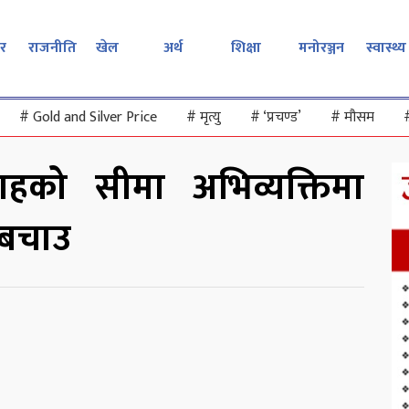
र
राजनीति
खेल
अर्थ
शिक्षा
मनोरञ्जन
स्वास्थ्य
#
Gold and Silver Price
#
मृत्यु
#
‘प्रचण्ड’
#
मौसम
 शाहको सीमा अभिव्यक्तिमा
ा बचाउ