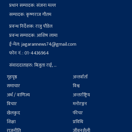
प्रधान सम्पादक: संजना मल्ल
सम्पादक: कृष्णराज गौतम
प्रवन्ध निर्देशक: राजु पौडेल
प्रवन्ध सम्पादक: आशिष लामा
ई-मेल:
jagarannews74@gmail.com
फोन नं. : 01-4436964
संवाददाताहरु: बिजुता राई, ...
गृहपृष्ठ
अन्तर्वार्ता
समाचार
विश्व
अर्थ / वाणिज्य
अन्तर्राष्ट्रिय
विचार
मनोरञ्जन
खेलकुद
फीचर
शिक्षा
प्रविधि
राजनीति
जीवनशैली