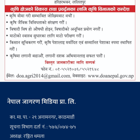
नेपाल जागरण मिडिया प्रा. लि.
का. मा. पा. - २९ अनामनगर, काठमाडौं
सूचना विभाग दर्ता नं. : ५७४/०७४-७५
अध्यक्ष: रञ्जित धमला