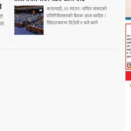
य
काठमाडौं, २२ साउन। संघिय संसदको
प्रतिनिधिसभाको बैठक आज बस्दैछ ।
टी
सिंहदरबारमा दिउँसो १ बजे बस्ने
यले