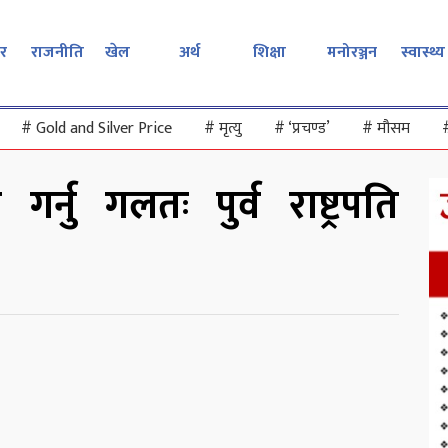
र
राजनीति
खेल
अर्थ
शिक्षा
मनोरञ्जन
स्वास्थ्य
#
Gold and Silver Price
#
मृत्यु
#
‘प्रचण्ड’
#
मौसम
र्नु गलतः पुर्व राष्ट्रपति