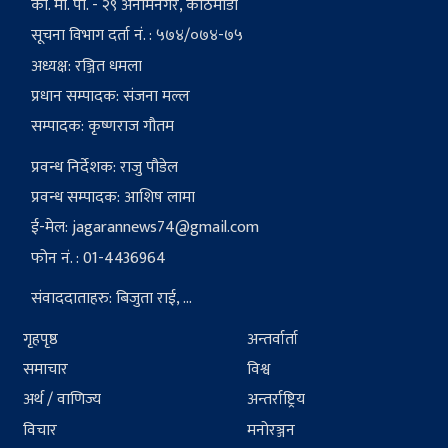
का. मा. पा. - २९ अनामनगर, काठमाडौं
सूचना विभाग दर्ता नं. : ५७४/०७४-७५
अध्यक्ष: रञ्जित धमला
प्रधान सम्पादक: संजना मल्ल
सम्पादक: कृष्णराज गौतम
प्रवन्ध निर्देशक: राजु पौडेल
प्रवन्ध सम्पादक: आशिष लामा
ई-मेल:
jagarannews74@gmail.com
फोन नं. : 01-4436964
संवाददाताहरु: बिजुता राई, ...
गृहपृष्ठ
अन्तर्वार्ता
समाचार
विश्व
अर्थ / वाणिज्य
अन्तर्राष्ट्रिय
विचार
मनोरञ्जन