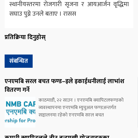
स्थानीयस्तरमा रोजगारी सृजना र आयआर्जन वृद्धिमा
सघाउ पुग्ने उनले बताए । रासस
प्रतिक्रिया दिनुहोस्
संबन्धित
एनएमबि सरल बचत फण्ड–इले इकाईधनीलाई लाभांश
वितरण गर्ने
काठमाडौं, २२ साउन । एनएमबि क्यापिटलफण्डको
व्यवस्थापनमा एनएमबि म्युचुअल फण्डअन्तर्गत
सञ्चालनमा रहेको एनएमबि सरल बचत
कुमारी क्यापिटलले तीन बन्दमुखी योजनाहरुका