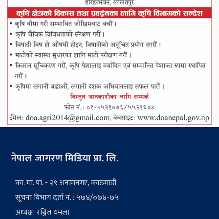
नेपाल जागरण मिडिया प्रा. लि.
का. मा. पा. - २९ अनामनगर, काठमाडौं
सूचना विभाग दर्ता नं. : ५७४/०७४-७५
अध्यक्ष: रञ्जित धमला