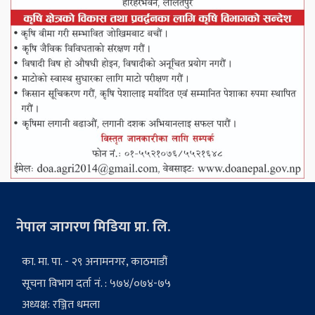
नेपाल जागरण मिडिया प्रा. लि.
का. मा. पा. - २९ अनामनगर, काठमाडौं
सूचना विभाग दर्ता नं. : ५७४/०७४-७५
अध्यक्ष: रञ्जित धमला