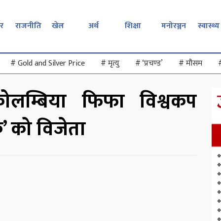
र
राजनीति
खेल
अर्थ
शिक्षा
मनोरञ्जन
स्वास्थ्य
#
Gold and Silver Price
#
मृत्यु
#
‘प्रचण्ड’
#
मौसम
 कोलम्बिया फिफा विश्वकप
े’ को विजेता