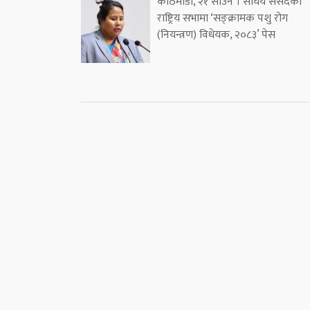
काठमाडौं, २१ साउन । संघिय संसदको
राष्ट्रिय सभामा ‘सङ्क्रामक पशु रोग
(नियन्त्रण) विधेयक, २०८३’ पेस