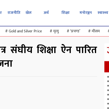
र
राजनीति
खेल
अर्थ
शिक्षा
मनोरञ्जन
स्वास्थ्य
#
Gold and Silver Price
#
मृत्यु
#
‘प्रचण्ड’
#
मौसम
त्र संघीय शिक्षा ऐन पारित
ोजना