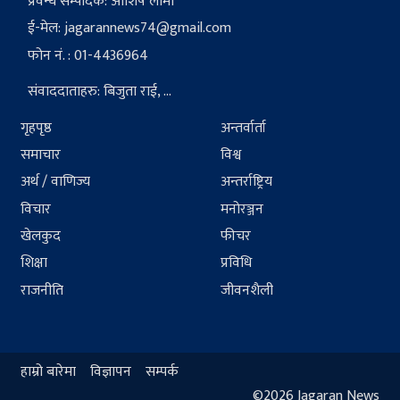
प्रवन्ध सम्पादक: आशिष लामा
ई-मेल:
jagarannews74@gmail.com
फोन नं. : 01-4436964
संवाददाताहरु: बिजुता राई, ...
गृहपृष्ठ
अन्तर्वार्ता
समाचार
विश्व
अर्थ / वाणिज्य
अन्तर्राष्ट्रिय
विचार
मनोरञ्जन
खेलकुद
फीचर
शिक्षा
प्रविधि
राजनीति
जीवनशैली
हाम्रो बारेमा
विज्ञापन
सम्पर्क
©2026 Jagaran News