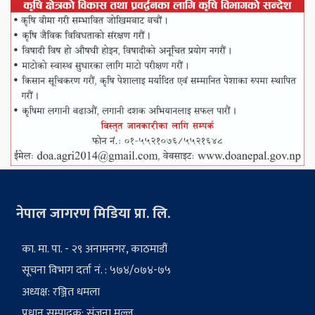
नेपाल जागरण मिडिया प्रा. लि.
का. मा. पा. - २९ अनामनगर, काठमाडौं
सूचना विभाग दर्ता नं. : ५७४/०७४-७५
अध्यक्ष: रञ्जित धमला
प्रधान सम्पादक: संजना मल्ल