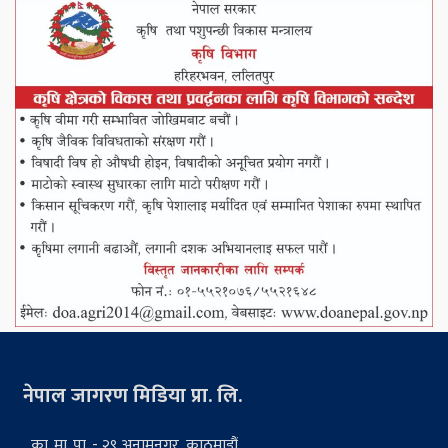
नेपाल जागरण मिडिया प्रा. लि.
का. मा. पा. - २९ अनामनगर, काठमाडौं