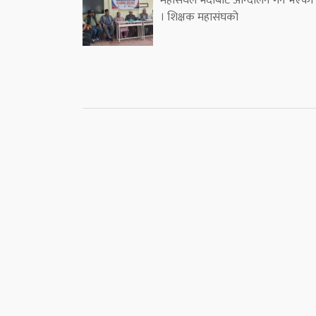
महासंघले भदौबाट आन्दोलन गर्ने भएको
। शिक्षक महासंघको