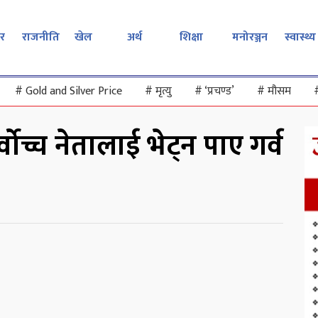
र
राजनीति
खेल
अर्थ
शिक्षा
मनोरञ्जन
स्वास्थ्य
#
Gold and Silver Price
#
मृत्यु
#
‘प्रचण्ड’
#
मौसम
्वोच्च नेतालाई भेट्न पाए गर्व