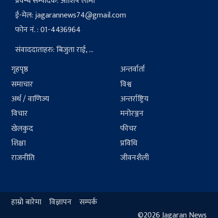
प्रवन्ध सम्पादक: आशिष लामा
ई-मेल:
jagarannews74@gmail.com
फोन नं. : 01-4436964
संवाददाताहरु: बिजुता राई, ...
गृहपृष्ठ
अन्तर्वार्ता
समाचार
विश्व
अर्थ / वाणिज्य
अन्तर्राष्ट्रिय
विचार
मनोरञ्जन
खेलकुद
फीचर
शिक्षा
प्रविधि
राजनीति
जीवनशैली
हाम्रो बारेमा
विज्ञापन
सम्पर्क
©2026 Jagaran News