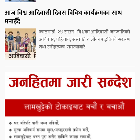
आज विश्व आदिवासी दिवस विविध कार्यक्रमका साथ
मनाइँदै
काठमाडौं, २४ साउन। विश्वका आदिवासी जनजातिको
अधिकार, पहिचान, संस्कृति र जीवनपद्धतिको संरक्षण
तथा उनीहरूका समस्याबारे