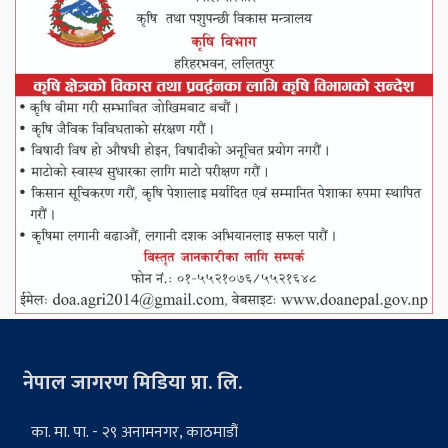
नेपाल जागरण मिडिया प्रा. लि.
का. मा. पा. - २९ अनामनगर, काठमाडौं